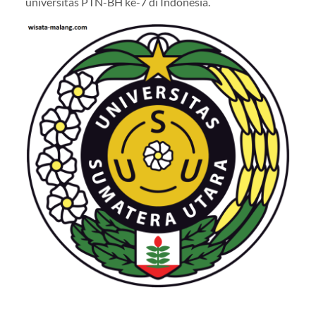
universitas PTN-BH ke-7 di Indonesia.