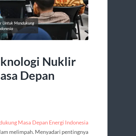
lir Untuk Mendukung
ndonesia
knologi Nuklir
asa Depan
ndukung Masa Depan Energi Indonesia
alam melimpah. Menyadari pentingnya