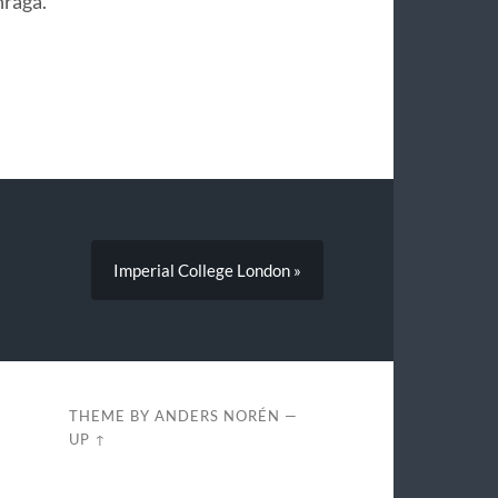
hraga.
Imperial College London »
THEME BY
ANDERS NORÉN
—
UP ↑