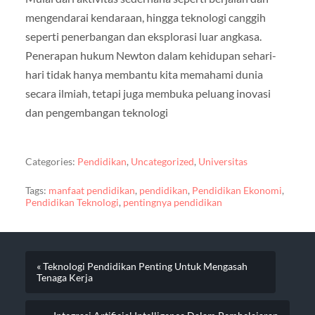
mengendarai kendaraan, hingga teknologi canggih
seperti penerbangan dan eksplorasi luar angkasa.
Penerapan hukum Newton dalam kehidupan sehari-
hari tidak hanya membantu kita memahami dunia
secara ilmiah, tetapi juga membuka peluang inovasi
dan pengembangan teknologi
Categories:
Pendidikan
,
Uncategorized
,
Universitas
Tags:
manfaat pendidikan
,
pendidikan
,
Pendidikan Ekonomi
,
Pendidikan Teknologi
,
pentingnya pendidikan
« Teknologi Pendidikan Penting Untuk Mengasah
Tenaga Kerja