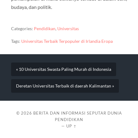
budaya, dan politik.
Categories:
Pendidikan
,
Universitas
Tags:
Universitas Terbaik Terpopuler di Irlandia Eropa
« 10 Universitas Swasta Paling Murah di Indonesia
Deretan Universitas Terbaik di daerah Kalimantan »
© 2026
BERITA DAN INFORMASI SEPUTAR DUNIA
PENDIDIKAN
—
UP ↑