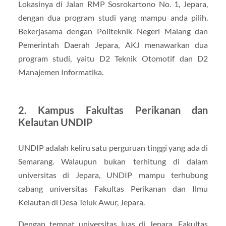
Lokasinya di Jalan RMP Sosrokartono No. 1, Jepara,
dengan dua program studi yang mampu anda pilih.
Bekerjasama dengan Politeknik Negeri Malang dan
Pemerintah Daerah Jepara, AKJ menawarkan dua
program studi, yaitu D2 Teknik Otomotif dan D2
Manajemen Informatika.
2. Kampus Fakultas Perikanan dan
Kelautan UNDIP
UNDIP adalah keliru satu perguruan tinggi yang ada di
Semarang. Walaupun bukan terhitung di dalam
universitas di Jepara, UNDIP mampu terhubung
cabang universitas Fakultas Perikanan dan Ilmu
Kelautan di Desa Teluk Awur, Jepara.
Dengan tempat universitas luas di Jepara, Fakultas