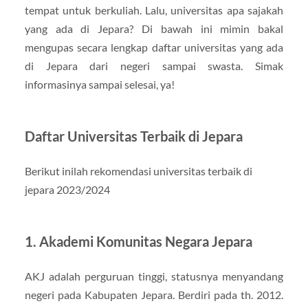
tempat untuk berkuliah. Lalu, universitas apa sajakah
yang ada di Jepara? Di bawah ini mimin bakal
mengupas secara lengkap daftar universitas yang ada
di Jepara dari negeri sampai swasta. Simak
informasinya sampai selesai, ya!
Daftar Universitas Terbaik di Jepara
Berikut inilah rekomendasi universitas terbaik di
jepara 2023/2024
1. Akademi Komunitas Negara Jepara
AKJ adalah perguruan tinggi, statusnya menyandang
negeri pada Kabupaten Jepara. Berdiri pada th. 2012.