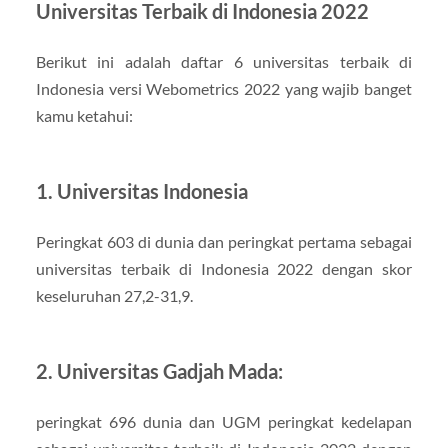
Universitas Terbaik di Indonesia 2022
Berikut ini adalah daftar 6 universitas terbaik di
Indonesia versi Webometrics 2022 yang wajib banget
kamu ketahui:
1. Universitas Indonesia
Peringkat 603 di dunia dan peringkat pertama sebagai
universitas terbaik di Indonesia 2022 dengan skor
keseluruhan 27,2-31,9.
2. Universitas Gadjah Mada:
peringkat 696 dunia dan UGM peringkat kedelapan